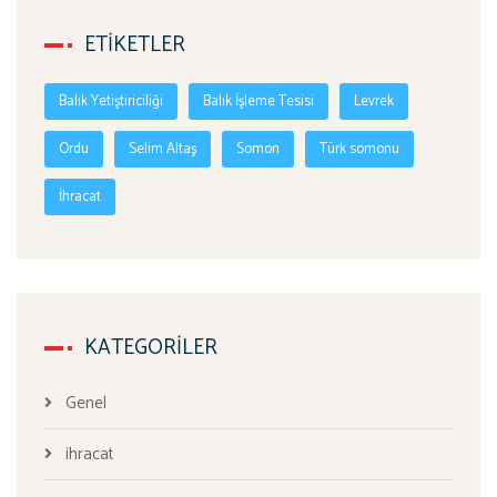
ETIKETLER
Balık Yetiştiriciliği
Balık İşleme Tesisi
Levrek
Ordu
Selim Altaş
Somon
Türk somonu
İhracat
KATEGORILER
Genel
ihracat