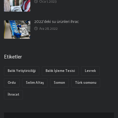
Oca 1, 2023
2022’deki su ürünleri ihrac
Ara 28, 2022
Etiketler
Balık Yetiştiriciliği
Balık İşleme Tesisi
Levrek
Ordu
Selim Altaş
Somon
Türk somonu
İhracat