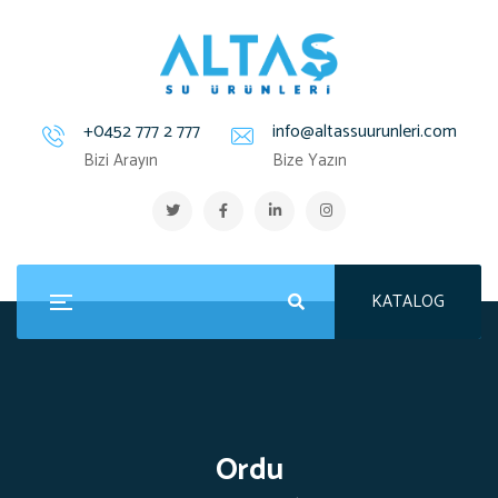
+0452 777 2 777
info@altassuurunleri.com
Bizi Arayın
Bize Yazın
KATALOG
Ordu