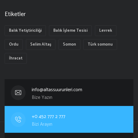
Etiketler
Balık Yetiştiriciliği
Balık İşleme Tesisi
Levrek
Ordu
Selim Altaş
Somon
Türk somonu
İhracat
info@altassuurunleri.com
Bize Yazın
+0 452 777 2 777
Bizi Arayın