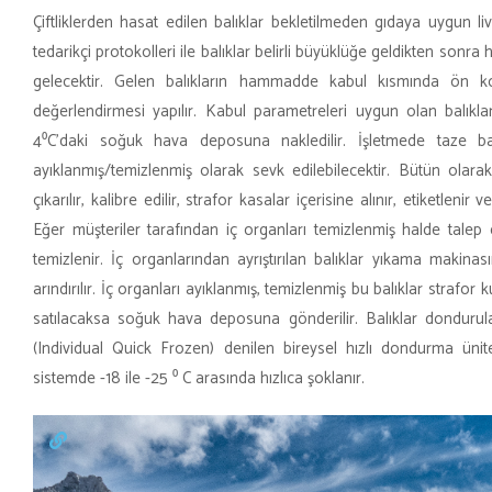
Çiftliklerden hasat edilen balıklar bekletilmeden gıdaya uygun liva
tedarikçi protokolleri ile balıklar belirli büyüklüğe geldikten sonr
gelecektir. Gelen balıkların hammadde kabul kısmında ön kont
değerlendirmesi yapılır. Kabul parametreleri uygun olan balıkla
4⁰C’daki soğuk hava deposuna nakledilir. İşletmede taze ba
ayıklanmış/temizlenmiş olarak sevk edilebilecektir. Bütün ola
çıkarılır, kalibre edilir, strafor kasalar içerisine alınır, etiketlen
Eğer müşteriler tarafından iç organları temizlenmiş halde talep e
temizlenir. İç organlarından ayrıştırılan balıklar yıkama makinas
arındırılır. İç organları ayıklanmış, temizlenmiş bu balıklar strafor 
satılacaksa soğuk hava deposuna gönderilir. Balıklar dondurul
(Individual Quick Frozen) denilen bireysel hızlı dondurma ünite
sistemde -18 ile -25 ⁰ C arasında hızlıca şoklanır.