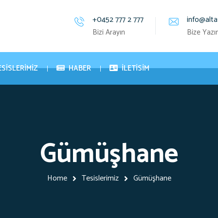
+0452 777 2 777
info@alta
Bizi Arayın
Bize Yazı
ESISLERIMIZ
HABER
İLETISIM
Gümüşhane
Home
Tesislerimiz
Gümüşhane