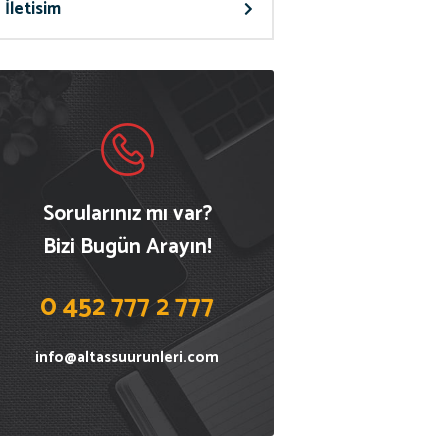
İletisim
Sorularınız mı var?
Bizi Bugün Arayın!
0 452 777 2 777
info@altassuurunleri.com