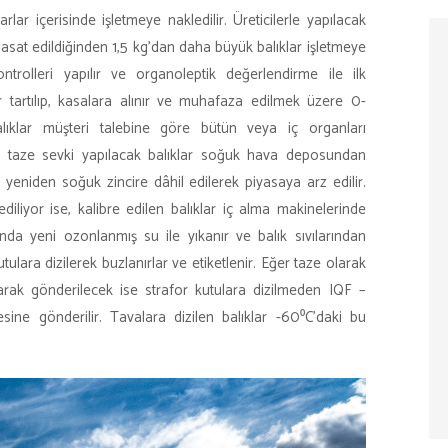
rlar içerisinde işletmeye nakledilir. Üreticilerle yapılacak
a hasat edildiğinden 1,5 kg’dan daha büyük balıklar işletmeye
rolleri yapılır ve organoleptik değerlendirme ile ilk
r tartılıp, kasalara alınır ve muhafaza edilmek üzere 0-
lıklar müşteri talebine göre bütün veya iç organları
rak taze sevki yapılacak balıklar soğuk hava deposundan
ir ve yeniden soğuk zincire dâhil edilerek piyasaya arz edilir.
diliyor ise, kalibre edilen balıklar iç alma makinelerinde
ında yeni ozonlanmış su ile yıkanır ve balık sıvılarından
kutulara dizilerek buzlanırlar ve etiketlenir. Eğer taze olarak
arak gönderilecek ise strafor kutulara dizilmeden IQF –
sine gönderilir. Tavalara dizilen balıklar -60⁰C’daki bu