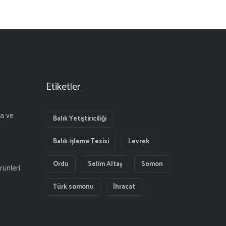
Etiketler
a ve
Balık Yetiştiriciliği
Balık İşleme Tesisi
Levrek
Ordu
Selim Altaş
Somon
rünleri
Türk somonu
İhracat