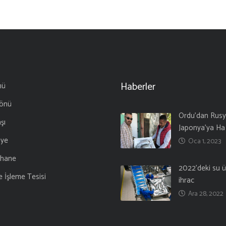
Haberler
nü
önü
Ordu’dan Rusy
şı
Japonya’ya Ha
iye
Oca 1, 2023
hane
2022’deki su ü
e İşleme Tesisi
ihrac
Ara 28, 2022