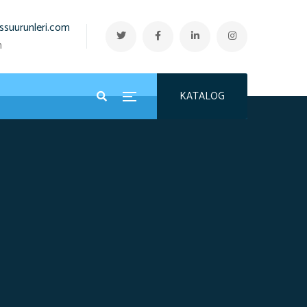
ssuurunleri.com
n
KATALOG