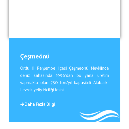
Çeşmeönü
Ordu İli Perşembe İlçesi Çeşmeönü Mevkiinde
deniz sahasında 1996’dan bu yana üretim
yapmakta olan 750 ton/yıl kapasiteli Alabalık-
Levrek yetiştiriciliği tesisi.
Daha Fazla Bilgi