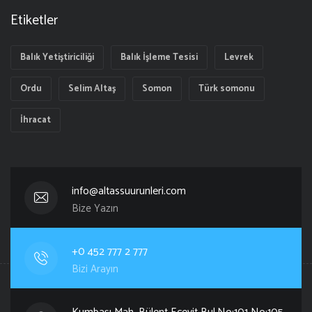
Etiketler
Balık Yetiştiriciliği
Balık İşleme Tesisi
Levrek
Ordu
Selim Altaş
Somon
Türk somonu
İhracat
info@altassuurunleri.com
Bize Yazın
+0 452 777 2 777
Bizi Arayın