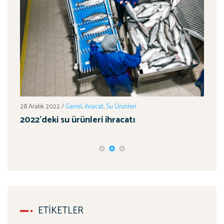
ı
1 Oc
28 Aralık 2022
/
Genel
,
ihracat
,
Su Ürünleri
Tar
2022’deki su ürünleri ihracatı
Hed
ETIKETLER