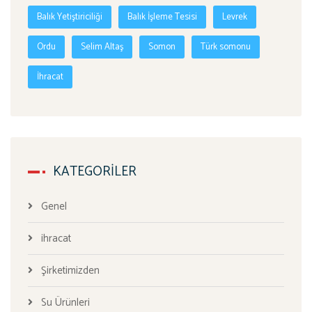
Balık Yetiştiriciliği
Balık İşleme Tesisi
Levrek
Ordu
Selim Altaş
Somon
Türk somonu
İhracat
KATEGORILER
Genel
ihracat
Şirketimizden
Su Ürünleri