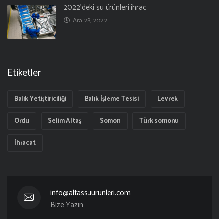
2022’deki su ürünleri ihrac
Ara 28, 2022
Etiketler
Balık Yetiştiriciliği
Balık İşleme Tesisi
Levrek
Ordu
Selim Altaş
Somon
Türk somonu
İhracat
info@altassuurunleri.com
Bize Yazın