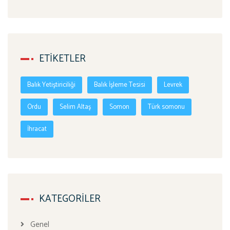
ETIKETLER
Balık Yetiştiriciliği
Balık İşleme Tesisi
Levrek
Ordu
Selim Altaş
Somon
Türk somonu
İhracat
KATEGORILER
Genel