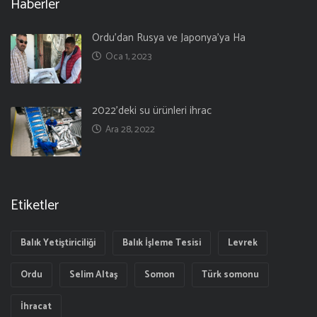
Haberler
Ordu’dan Rusya ve Japonya’ya Ha
Oca 1, 2023
2022’deki su ürünleri ihrac
Ara 28, 2022
Etiketler
Balık Yetiştiriciliği
Balık İşleme Tesisi
Levrek
Ordu
Selim Altaş
Somon
Türk somonu
İhracat