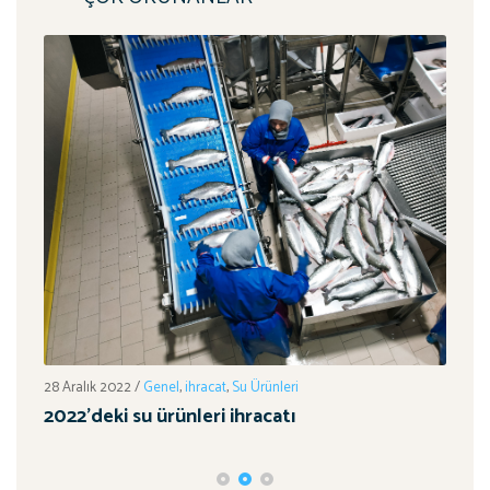
ı
1 Oc
28 Aralık 2022
/
Genel
,
ihracat
,
Su Ürünleri
Tar
2022’deki su ürünleri ihracatı
Hed